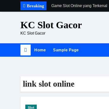
Skip
Breaking
Game Slot Online yang Terkenal
to
Gunung Ijen: Kawah Biru Api Biru
content
KC Slot Gacor
Pariwisata Bali Ikon Indonesia d
KC Slot Gacor
Pesona Pulau Komodo dan Naga
Energi Terbarukan Peluang Tant
Home
Sample Page
Sumber Kekayaan dan Tantanga
Gunung Bromo: Pesona Alam Ja
Keindahan Alam Sumatera Utara
link slot online
Pantai Pink di Pulau Komodo
Surga Tersembunyi Pantai Nihiwa
Slot